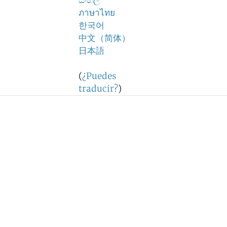
සිංහල
ภาษาไทย
한국어
中文（简体）
日本語
(
¿Puedes
traducir?
)