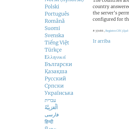
The countries ar
Polski
country answered
the server's perm
Português
configured for th
Română
Suomi
# 37086 ,
Registro CSV
¿Qué 
Svenska
Ir arriba
Tiếng Việt
Türkçe
Ελληνικά
Български
Қазақша
Русский
Српски
Українська
עברית
اَلْعَرَبِيَّةُ
فارسی
हिन्दी