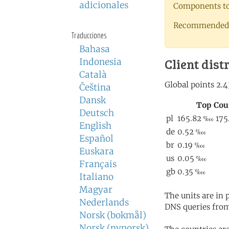
adicionales
Components to 
Recommended 
Traducciones
Bahasa
Client dist
Indonesia
Català
Čeština
Dansk
Deutsch
English
Español
Euskara
Français
Italiano
Magyar
The units are in
Nederlands
DNS queries from
Norsk (bokmål)
Norsk (nynorsk)