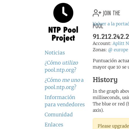
join the
pool
Volver a la porta
91.212.242.2
Account:
Aplitt 
Zonas:
@
europe
Noticias
Puntuación actua
¿Cómo
utilizo
mayor que 10 se 
pool.ntp.org?
History
¿Cómo
me uno
a
pool.ntp.org?
In the graph abov
Información
milliseconds, usin
The blue or red (
para vendedores
axis).
Comunidad
Enlaces
Please upgrade