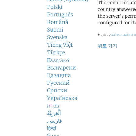
The countries ar
Polski
country answered
Português
the server's perm
Română
configured for th
Suomi
# 53160 ,
CSV 로그
그래프가 
Svenska
Tiếng Việt
위로 가기
Türkçe
Ελληνικά
Български
Қазақша
Русский
Српски
Українська
עברית
اَلْعَرَبِيَّةُ
فارسی
हिन्दी