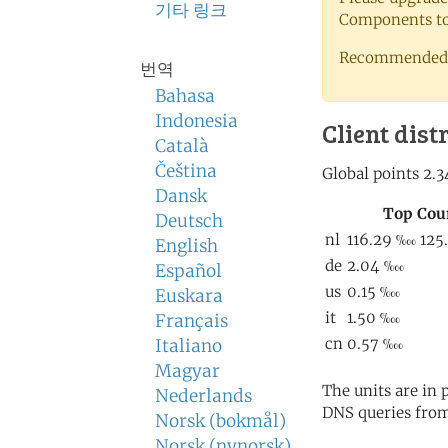
기타 링크
Components to 
Recommended 
번역
Bahasa
Indonesia
Client dist
Català
Čeština
Dansk
Deutsch
English
Español
Euskara
Français
Italiano
Magyar
The units are in
Nederlands
DNS queries from
Norsk (bokmål)
Norsk (nynorsk)