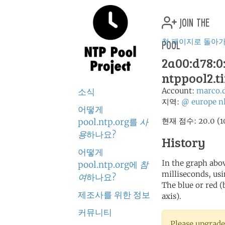
join the
pool
첫 페이지로 돌아
2a00:d78:0:
ntppool2.t
Account:
marco.
소식
지역:
@
europe
n
어떻게
현재 점수: 20.0
pool.ntp.org를
사
용
하나요?
History
어떻게
In the graph abov
pool.ntp.org에
참
milliseconds, usin
여
하나요?
The blue or red (
제조사를 위한 정보
axis).
커뮤니티
Please upgrade