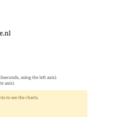
e.nl
iseconds, using the left axis).
ht axis).
s to see the charts.