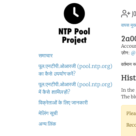
jo
वापस मुख्
2a00
Accou
ज़ोन:
@
समाचार
वर्तमान 
पूल.एनटीपी.ओआरजी (pool.ntp.org)
का कैसे
उपयोग
करें?
His
पूल.एनटीपी.ओआरजी (pool.ntp.org)
In the
में कैसे
शामिल
हों?
The bl
विक्रेताओं के लिए जानकारी
मेलिंग सूची
Plea
अन्य लिंक
Rec