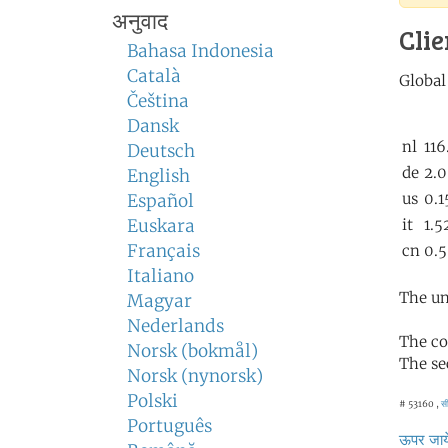
अनुवाद
Clie
Bahasa Indonesia
Català
Čeština
Dansk
Deutsch
English
Español
Euskara
Français
Italiano
The un
Magyar
Nederlands
The co
Norsk (bokmål)
The se
Norsk (nynorsk)
Polski
# 53160 ,
स
Português
ऊपर जाये