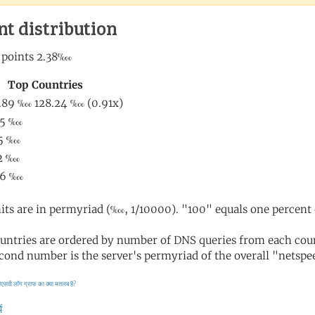
nt distribution
its are in permyriad (‱, 1/10000). "100" equals one percent 
untries are ordered by number of DNS queries from each coun
cond number is the server's permyriad of the overall "netspee
ीएसवी लॉग
ग्राफ का क्या मतलब है?
ं