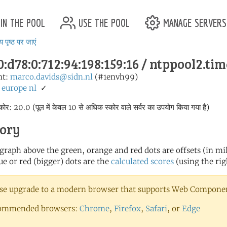
in the pool
use the pool
manage servers
य पृष्ठ पर जाएं
:d78:0:712:94:198:159:16 / ntppool2.tim
nt:
marco.davids@sidn.nl
(#1envh99)
europe
nl
✓
स्कोर: 20.0 (पूल में केवल 10 से अधिक स्कोर वाले सर्वर का उपयोग किया गया है)
tory
 graph above the green, orange and red dots are offsets (in mill
ue or red (bigger) dots are the
calculated scores
(using the rig
se upgrade to a modern browser that supports Web Component
ommended browsers:
Chrome
,
Firefox
,
Safari
, or
Edge