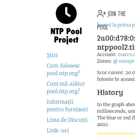
join the
pool
Înapoi la prima 
2a00:d78:0:
ntppool2.t
Account:
marco.
Ştiri
Zones:
@
europe
Cum
folosesc
Scor curent: 20.0
pool.ntp.org?
folosite în aceas
Cum mă
alătur
History
pool.ntp.org?
Informaţii
In the graph abov
pentru furnizori
milliseconds, usin
The blue or red (
Lista de Discuţii
axis).
Link-uri