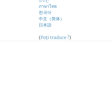
සිංහල
ภาษาไทย
한국어
中文（简体）
日本語
(
Poţi traduce ?
)