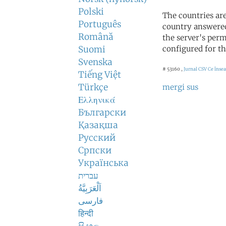
Polski
The countries ar
Português
country answered
Română
the server's perm
Suomi
configured for th
Svenska
# 53160 ,
Jurnal CSV
Ce înse
Tiếng Việt
Türkçe
mergi sus
Ελληνικά
Български
Қазақша
Русский
Српски
Українська
עברית
اَلْعَرَبِيَّةُ
فارسی
हिन्दी