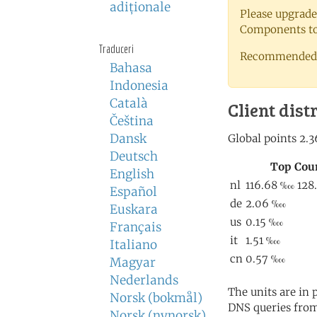
adiţionale
Please upgrade
Components to 
Traduceri
Recommended 
Bahasa
Indonesia
Català
Client dist
Čeština
Dansk
Deutsch
English
Español
Euskara
Français
Italiano
Magyar
Nederlands
The units are in
Norsk (bokmål)
DNS queries from
Norsk (nynorsk)