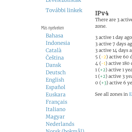
Levelezőlisták
További linkek
IPv4
There are 3 active
zone.
Más nyelveken
Bahasa
3 active 1 day ago
Indonesia
3 active 7 days a
Català
3 active 14 days 
5 (
-2
) active 60 
Čeština
4 (
-1
) active 180
Dansk
1 (
+2
) active 1 ye
Deutsch
1 (
+2
) active 3 ye
English
0 (
+3
) active 6 y
Español
Euskara
See all zones in
E
Français
Italiano
Magyar
Nederlands
Norsk (bokmål)