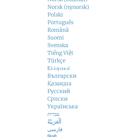
Norsk (nynorsk)
Polski
Português
Română
Suomi
Svenska
Tiếng Việt
Türkçe
Ελληνικά
Български
Қазақша
Русский
Српски
Українська
עברית
اَلْعَرَبِيَّةُ
فارسی