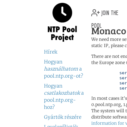
join the
pool
Monaco 
We need more serv
static IP, please
Hírek
There are not en
Hogyan
the Europe zone 
használhatom
a
	   server 0.europe.pool.ntp.org

pool.ntp.org-ot?
	   server 1.europe.pool.ntp.org

	   server 2.europe.pool.ntp.org

Hogyan
	   se
csatlakozhatok
a
In most cases it'
pool.ntp.org-
0.pool.ntp.org, 1
hoz?
The system will t
Gyártók részére
distribute softwa
information for 