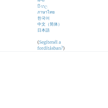
हिन्दी
සිංහල
ภาษาไทย
한국어
中文（简体）
日本語
(
Segítenél a
fordításban?
)