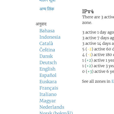
मेलिंग सूची
अन्य लिंक
IPv4
There are 3 active
zone.
अनुवाद
Bahasa
3 active 1 day ago
Indonesia
3 active 7 days a
Català
3 active 14 days 
5 (
-2
) active 60 
Čeština
4 (
-1
) active 180
Dansk
1 (
+2
) active 1 ye
Deutsch
1 (
+2
) active 3 ye
English
0 (
+3
) active 6 y
Español
Euskara
See all zones in
E
Français
Italiano
Magyar
Nederlands
Norsk (bokmål)