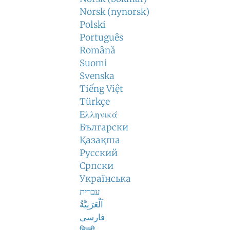
Norsk (nynorsk)
Polski
Português
Română
Suomi
Svenska
Tiếng Việt
Türkçe
Ελληνικά
Български
Қазақша
Русский
Српски
Українська
עברית
اَلْعَرَبِيَّةُ
فارسی