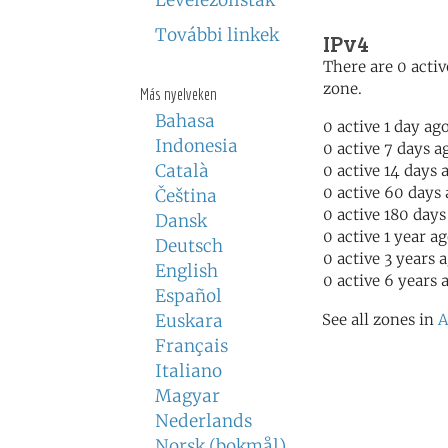
Levelezőlisták
További linkek
IPv4
There are 0 activ
zone.
Más nyelveken
Bahasa
0 active 1 day ag
Indonesia
0 active 7 days a
Català
0 active 14 days 
0 active 60 days
Čeština
0 active 180 days
Dansk
0 active 1 year a
Deutsch
0 active 3 years 
English
0 active 6 years 
Español
Euskara
See all zones in
A
Français
Italiano
Magyar
Nederlands
Norsk (bokmål)