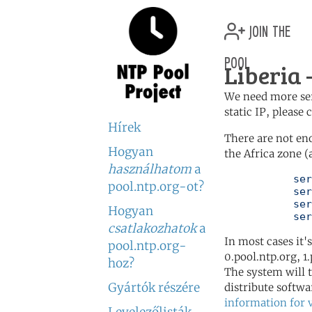
join the
pool
Liberia 
We need more serv
static IP, please
Hírek
There are not en
Hogyan
the Africa zone (
használhatom
a
	   server 0.africa.pool.ntp.org

pool.ntp.org-ot?
	   server 1.africa.pool.ntp.org

	   server 2.africa.pool.ntp.org

Hogyan
	   se
csatlakozhatok
a
In most cases it'
pool.ntp.org-
0.pool.ntp.org, 1
hoz?
The system will t
Gyártók részére
distribute softwa
information for 