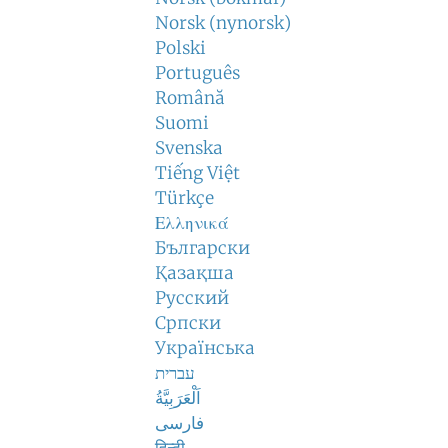
Norsk (nynorsk)
Polski
Português
Română
Suomi
Svenska
Tiếng Việt
Türkçe
Ελληνικά
Български
Қазақша
Русский
Српски
Українська
עברית
اَلْعَرَبِيَّةُ
فارسی