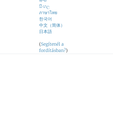
हिन्दी
සිංහල
ภาษาไทย
한국어
中文（简体）
日本語
(
Segítenél a
fordításban?
)