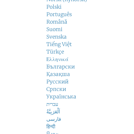
Polski
Português
Română
Suomi
Svenska
Tiếng Việt
Türkçe
Ελληνικά
Български
Қазақша
Русский
Српски
Українська
עברית
اَلْعَرَبِيَّةُ
فارسی
हिन्दी