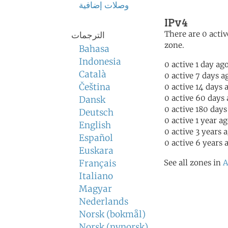
وصلات إضافية
IPv4
There are 0 activ
الترجمات
zone.
Bahasa
Indonesia
0 active 1 day ag
Català
0 active 7 days a
Čeština
0 active 14 days 
0 active 60 days
Dansk
0 active 180 days
Deutsch
0 active 1 year a
English
0 active 3 years 
Español
0 active 6 years 
Euskara
Français
See all zones in
A
Italiano
Magyar
Nederlands
Norsk (bokmål)
Norsk (nynorsk)