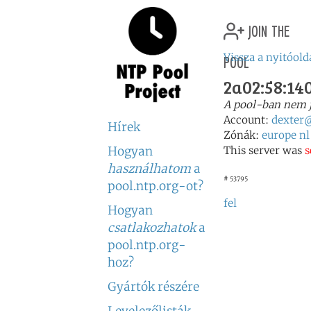
join the
pool
Vissza a nyitóold
2a02:58:140
A pool-ban nem 
Account:
dexter
Hírek
Zónák:
europe
nl
Hogyan
This server was
s
használhatom
a
# 53795
pool.ntp.org-ot?
fel
Hogyan
csatlakozhatok
a
pool.ntp.org-
hoz?
Gyártók részére