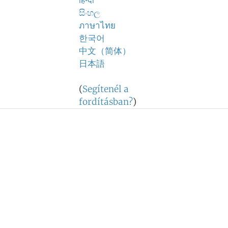
हिन्दी
සිංහල
ภาษาไทย
한국어
中文（简体）
日本語
(
Segítenél a
fordításban?
)