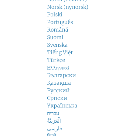
Norsk (nynorsk)
Polski
Português
Română
Suomi
Svenska
Tiếng Việt
Türkçe
Ελληνικά
Български
Қазақша
Русский
Српски
Українська
עברית
اَلْعَرَبِيَّةُ
فارسی