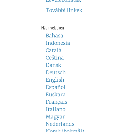
Levelezőlisták
További linkek
Más nyelveken
Bahasa
Indonesia
Català
Čeština
Dansk
Deutsch
English
Español
Euskara
Français
Italiano
Magyar
Nederlands
Norsk (bokmål)