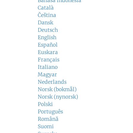
Bahasa Indonesia
Català
Čeština
Dansk
Deutsch
English
Español
Euskara
Français
Italiano
Magyar
Nederlands
Norsk (bokmål)
Norsk (nynorsk)
Polski
Português
Română
Suomi