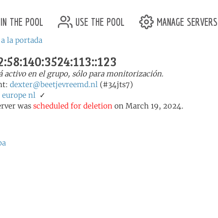
in the pool
use the pool
manage servers
 a la portada
:58:140:3524:113::123
á activo en el grupo, sólo para monitorización.
nt:
dexter@beetjevreemd.nl
(#34jts7)
:
europe
nl
✓
erver was
scheduled for deletion
on March 19, 2024.
ba