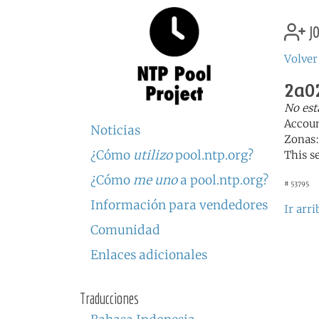
jo
Volver
2a02
No est
Accou
Noticias
Zonas
¿Cómo
utilizo
pool.ntp.org?
This s
¿Cómo
me uno
a pool.ntp.org?
# 53795
Información para vendedores
Ir arri
Comunidad
Enlaces adicionales
Traducciones