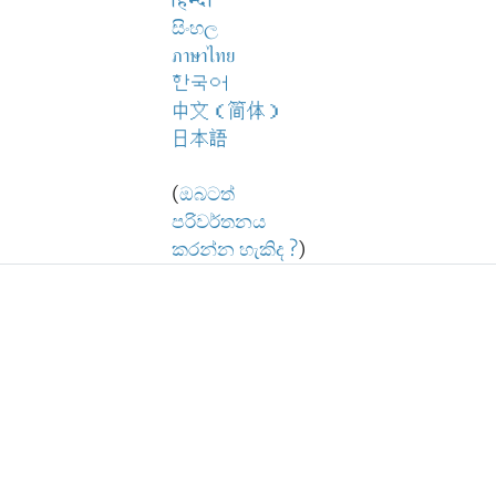
हिन्दी
සිංහල
ภาษาไทย
한국어
中文（简体）
日本語
(
ඔබටත්
පරිවර්තනය
කරන්න හැකිද ?
)