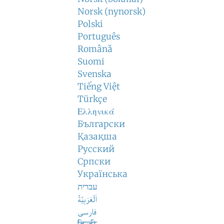
Norsk (nynorsk)
Polski
Português
Română
Suomi
Svenska
Tiếng Việt
Türkçe
Ελληνικά
Български
Қазақша
Русский
Српски
Українська
עברית
اَلْعَرَبِيَّةُ
فارسی