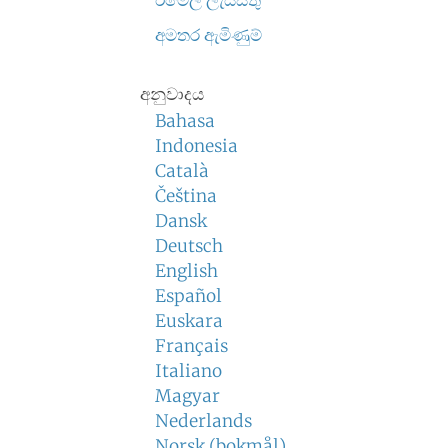
ඊමේල් ලැයිස්තු
අමතර ඇමිණුම්
අනුවාදය
Bahasa
Indonesia
Català
Čeština
Dansk
Deutsch
English
Español
Euskara
Français
Italiano
Magyar
Nederlands
Norsk (bokmål)