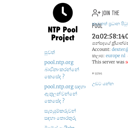
join the
pool
නැවතත් ප්‍රධාන පිට
2a02:58:140
සන්සදයේ ක්‍රියාත
Account:
dexter
පුවත්
කලාප:
europe
nl
pool.ntp.org
This server was
s
බාවිතා
කරන්නේ
# 53795
කෙසේද ?
උඩට යන්න
pool.ntp.org සඳහා
ඇතුලත්
වන්නේ
කෙසේද ?
සැපයුම්කරුවන්
සඳහා තොරතුරු