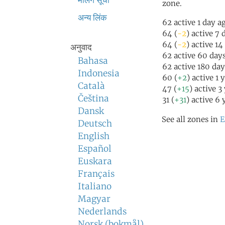
मेलिंग सूची
zone.
अन्य लिंक
62 active 1 day a
64 (
-2
) active 7 
64 (
-2
) active 14
अनुवाद
62 active 60 day
Bahasa
62 active 180 da
Indonesia
60 (
+2
) active 1 
Català
47 (
+15
) active 3
Čeština
31 (
+31
) active 6 
Dansk
See all zones in
E
Deutsch
English
Español
Euskara
Français
Italiano
Magyar
Nederlands
Norsk (bokmål)