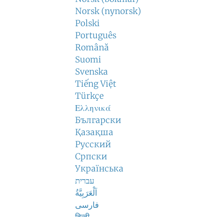
Norsk (nynorsk)
Polski
Português
Română
Suomi
Svenska
Tiếng Việt
Türkçe
Ελληνικά
Български
Қазақша
Русский
Српски
Українська
עברית
اَلْعَرَبِيَّةُ
فارسی