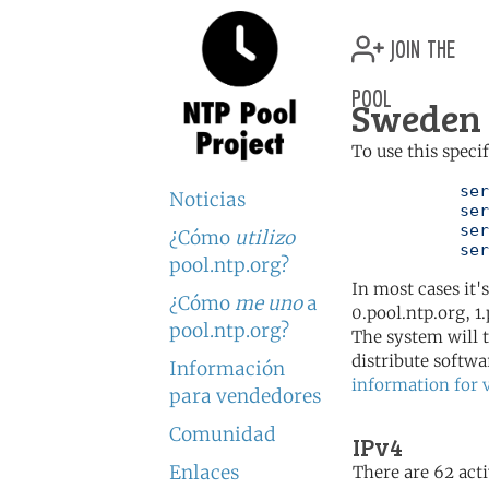
join the
pool
Sweden 
To use this speci
	   server 0.se.pool.ntp.org

Noticias
	   server 1.se.pool.ntp.org

	   server 2.se.pool.ntp.org

¿Cómo
utilizo
	   se
pool.ntp.org?
In most cases it'
¿Cómo
me uno
a
0.pool.ntp.org, 1
pool.ntp.org?
The system will t
distribute softwa
Información
information for 
para vendedores
Comunidad
IPv4
Enlaces
There are 62 acti