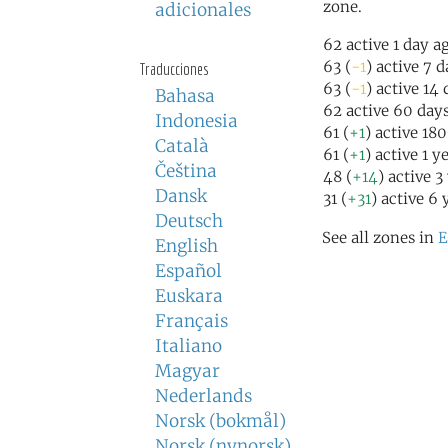
zone.
adicionales
62 active 1 day a
63 (
-1
) active 7 
Traducciones
63 (
-1
) active 14
Bahasa
62 active 60 day
Indonesia
61 (
+1
) active 18
Català
61 (
+1
) active 1 y
Čeština
48 (
+14
) active 3
Dansk
31 (
+31
) active 6 
Deutsch
See all zones in
E
English
Español
Euskara
Français
Italiano
Magyar
Nederlands
Norsk (bokmål)
Norsk (nynorsk)