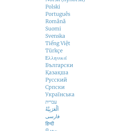
Polski
Português
Română
Suomi
Svenska
Tiếng Việt
Türkçe
Ελληνικά
Български
Қазақша
Русский
Српски
Українська
עברית
اَلْعَرَبِيَّةُ
فارسی
हिन्दी