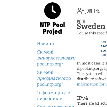
join the
pool
Sweden 
To use this speci
	   server 0.se.pool.ntp.org

Новини
	   server 1.se.pool.ntp.org

	   server 2.se.pool.ntp.org

Як мені
	   se
використовувати
In most cases it'
pool.ntp.org?
0.pool.ntp.org, 1
Як мені
The system will t
приєднатися
до
distribute softwa
pool.ntp.org?
information for 
Інформація для
IPv4
виробників
There are 62 acti