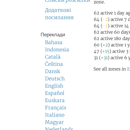
Списки розсилки
zone.
Додаткові
62 active 1 day a
посилання
64 (
-2
) active 7 
64 (
-2
) active 14
62 active 60 day
Переклади
62 active 180 da
Bahasa
60 (
+2
) active 1 
Indonesia
47 (
+15
) active 3
Català
31 (
+31
) active 6 
Čeština
See all zones in
E
Dansk
Deutsch
English
Español
Euskara
Français
Italiano
Magyar
Nederlands