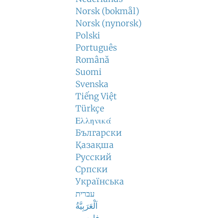
Norsk (bokmål)
Norsk (nynorsk)
Polski
Português
Română
Suomi
Svenska
Tiếng Việt
Türkçe
Ελληνικά
Български
Қазақша
Русский
Српски
Українська
עברית
اَلْعَرَبِيَّةُ