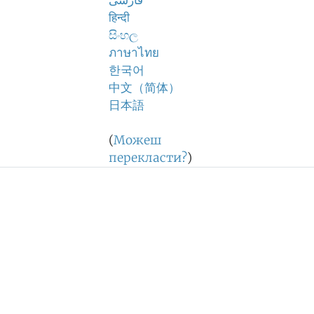
فارسی
हिन्दी
සිංහල
ภาษาไทย
한국어
中文（简体）
日本語
(
Можеш
перекласти?
)