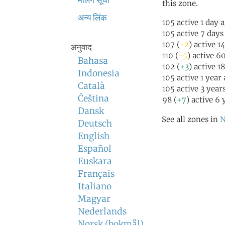
मेलिंग सूची
this zone.
अन्य लिंक
105 active 1 day 
105 active 7 days
107 (
-2
) active 1
अनुवाद
110 (
-5
) active 6
Bahasa
102 (
+3
) active 1
Indonesia
105 active 1 year
Català
105 active 3 year
Čeština
98 (
+7
) active 6 
Dansk
See all zones in
N
Deutsch
English
Español
Euskara
Français
Italiano
Magyar
Nederlands
Norsk (bokmål)