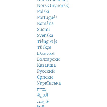
Norsk (nynorsk)
Polski
Português
Română
Suomi
Svenska
Tiếng Việt
Türkçe
Ελληνικά
Български
Қазақша
Русский
Српски
Українська
עברית
اَلْعَرَبِيَّةُ
فارسی