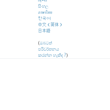
हिन्दी
සිංහල
ภาษาไทย
한국어
中文（简体）
日本語
(
ඔබටත්
පරිවර්තනය
කරන්න හැකිද ?
)