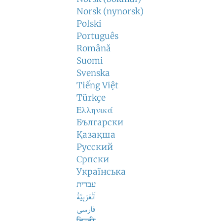
Norsk (nynorsk)
Polski
Português
Română
Suomi
Svenska
Tiếng Việt
Türkçe
Ελληνικά
Български
Қазақша
Русский
Српски
Українська
עברית
اَلْعَرَبِيَّةُ
فارسی