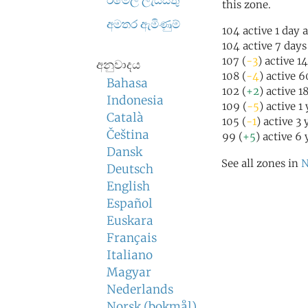
ඊමේල් ලැයිස්තු
this zone.
අමතර ඇමිණුම්
104 active 1 day 
104 active 7 days
107 (
-3
) active 1
අනුවාදය
108 (
-4
) active 
Bahasa
102 (
+2
) active 1
Indonesia
109 (
-5
) active 1
Català
105 (
-1
) active 3
Čeština
99 (
+5
) active 6
Dansk
See all zones in
N
Deutsch
English
Español
Euskara
Français
Italiano
Magyar
Nederlands
Norsk (bokmål)