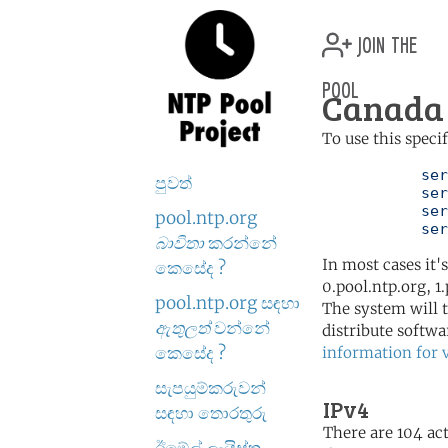
join the
pool
Canada 
To use this speci
	   server 0.ca.pool.ntp.org

පුවත්
	   server 1.ca.pool.ntp.org

	   server 2.ca.pool.ntp.org

pool.ntp.org
	   se
බාවිතා
කරන්නේ
In most cases it'
කෙසේද ?
0.pool.ntp.org, 1
pool.ntp.org සඳහා
The system will t
ඇතුලත්
වන්නේ
distribute softwa
කෙසේද ?
information for 
සැපයුම්කරුවන්
IPv4
සඳහා තොරතුරු
There are 104 act