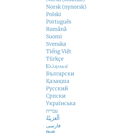
Norsk (nynorsk)
Polski
Português
Română
Suomi
Svenska
Tiếng Việt
Türkçe
Ελληνικά
Български
Қазақша
Русский
Српски
Українська
עברית
اَلْعَرَبِيَّةُ
فارسی