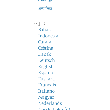
मेलिंग सूची
अन्य लिंक
अनुवाद
Bahasa
Indonesia
Català
Čeština
Dansk
Deutsch
English
Español
Euskara
Français
Italiano
Magyar
Nederlands
Norsk (bokmål)