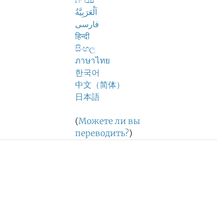
עברית
اَلْعَرَبِيَّةُ
فارسی
हिन्दी
සිංහල
ภาษาไทย
한국어
中文（简体）
日本語
(
Можете ли вы
переводить?
)