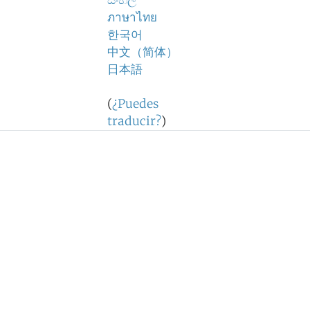
සිංහල
ภาษาไทย
한국어
中文（简体）
日本語
(
¿Puedes
traducir?
)