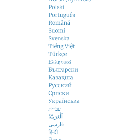
Polski
Português
Română
Suomi
Svenska
Tiếng Việt
Türkçe
Ελληνικά
Български
Қазақша
Русский
Српски
Українська
עברית
اَلْعَرَبِيَّةُ
فارسی
हिन्दी