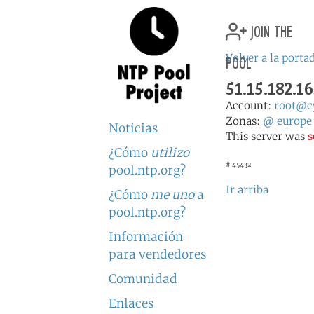
join the
pool
Volver a la porta
51.15.182.1
Account:
root@cy
Zonas:
@
europe
Noticias
This server was
s
¿Cómo
utilizo
# 45432
pool.ntp.org?
Ir arriba
¿Cómo
me uno
a
pool.ntp.org?
Información
para vendedores
Comunidad
Enlaces