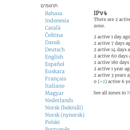
תרגומים
IPv4
Bahasa
There are 2 activ
Indonesia
zone.
Català
Čeština
2 active 1 day ag
Dansk
2 active 7 days a
Deutsch
2 active 14 days 
2 active 60 days 
English
2 active 180 days
Español
2 active 1 year a
Euskara
2 active 3 years 
Français
0 (
+2
) active 6 y
Italiano
Magyar
See all zones in
N
Nederlands
Norsk (bokmål)
Norsk (nynorsk)
Polski
Português