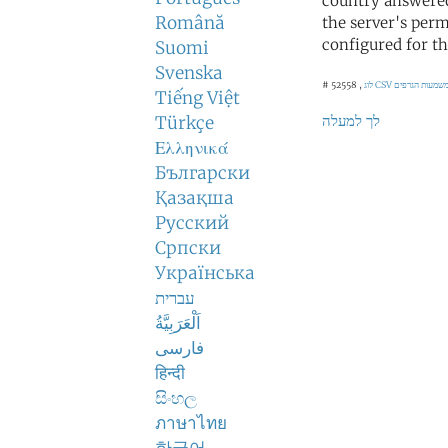
country answered
Română
the server's perm
configured for th
Suomi
Svenska
לוג CSV
# 52558 ,
Tiếng Việt
לך למעלה
Türkçe
Ελληνικά
Български
Қазақша
Русский
Српски
Українська
עברית
اَلْعَرَبِيَّةُ
فارسی
हिन्दी
සිංහල
ภาษาไทย