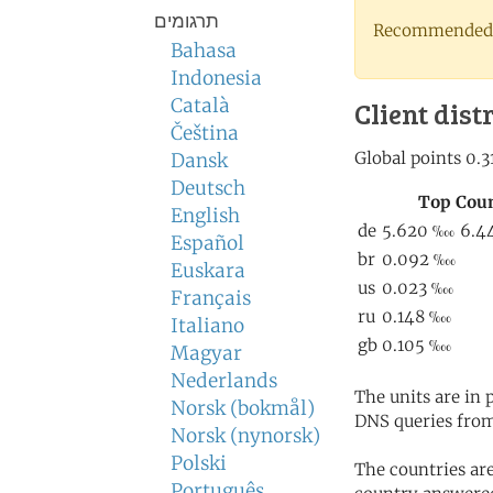
תרגומים
Recommended 
Bahasa
Indonesia
Català
Client dist
Čeština
Dansk
Deutsch
English
Español
Euskara
Français
Italiano
Magyar
Nederlands
The units are in
Norsk (bokmål)
DNS queries from
Norsk (nynorsk)
Polski
The countries ar
Português