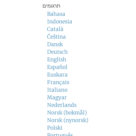
תרגומים
Bahasa
Indonesia
Català
Čeština
Dansk
Deutsch
English
Español
Euskara
Français
Italiano
Magyar
Nederlands
Norsk (bokmål)
Norsk (nynorsk)
Polski
Português