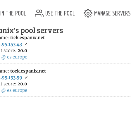
in the pool
use the pool
manage servers
nix's pool servers
ame:
tick.espanix.net
.95.153.43
✓
t score:
20.0
:
@
es
europe
ame:
tock.espanix.net
.95.153.59
✓
t score:
20.0
:
@
es
europe