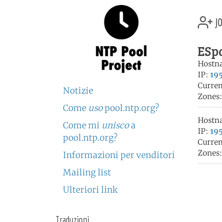
jo
ESpa
Hostn
IP:
195
Curren
Notizie
Zones
Come
uso
pool.ntp.org?
Hostn
Come mi
unisco
a
IP:
195
pool.ntp.org?
Curren
Zones
Informazioni per venditori
Mailing list
Ulteriori link
Traduzioni