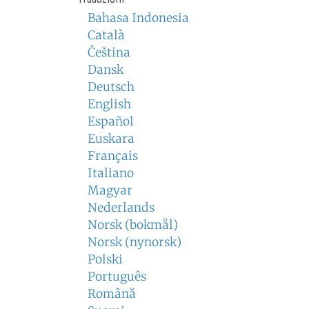
Bahasa Indonesia
Català
Čeština
Dansk
Deutsch
English
Español
Euskara
Français
Italiano
Magyar
Nederlands
Norsk (bokmål)
Norsk (nynorsk)
Polski
Português
Română