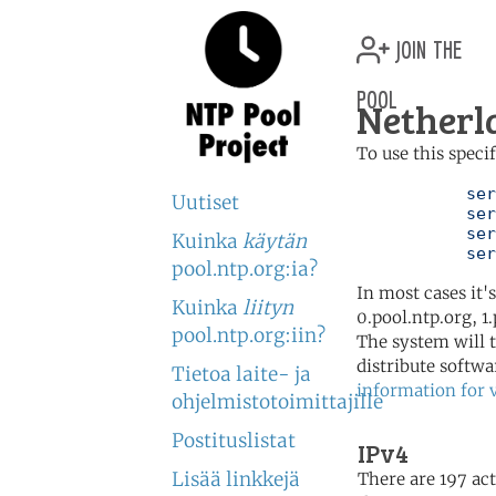
join the
pool
Netherl
To use this speci
	   server 0.nl.pool.ntp.org

Uutiset
	   server 1.nl.pool.ntp.org

	   server 2.nl.pool.ntp.org

Kuinka
käytän
	   se
pool.ntp.org:ia?
In most cases it'
Kuinka
liityn
0.pool.ntp.org, 1
pool.ntp.org:iin?
The system will t
distribute softwa
Tietoa laite- ja
information for 
ohjelmistotoimittajille
Postituslistat
IPv4
Lisää linkkejä
There are 197 act