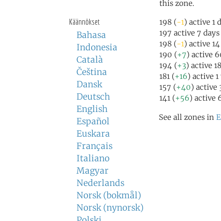
this zone.
Käännökset
198 (
-1
) active 1
197 active 7 days
Bahasa
198 (
-1
) active 1
Indonesia
190 (
+7
) active 
Català
194 (
+3
) active 1
Čeština
181 (
+16
) active 1
Dansk
157 (
+40
) active
Deutsch
141 (
+56
) active 
English
See all zones in
E
Español
Euskara
Français
Italiano
Magyar
Nederlands
Norsk (bokmål)
Norsk (nynorsk)
Polski