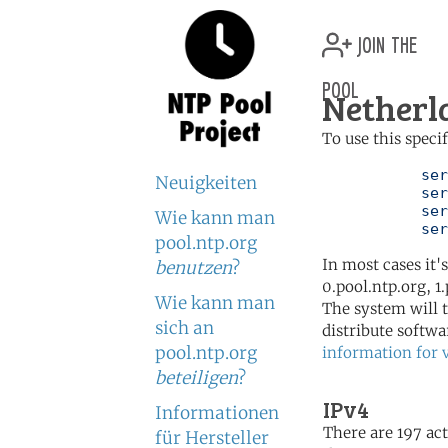
join the
pool
Netherl
To use this speci
	   server 0.nl.pool.ntp.org

Neuigkeiten
	   server 1.nl.pool.ntp.org

	   server 2.nl.pool.ntp.org

Wie kann man
	   se
pool.ntp.org
In most cases it'
benutzen
?
0.pool.ntp.org, 1
Wie kann man
The system will t
sich an
distribute softwa
pool.ntp.org
information for 
beteiligen
?
IPv4
Informationen
There are 197 act
für Hersteller