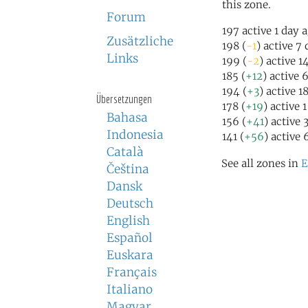
this zone.
Forum
197 active 1 day 
Zusätzliche
198 (
-1
) active 7
Links
199 (
-2
) active 1
185 (
+12
) active 
194 (
+3
) active 1
Übersetzungen
178 (
+19
) active 
Bahasa
156 (
+41
) active 
Indonesia
141 (
+56
) active 
Català
See all zones in
E
Čeština
Dansk
Deutsch
English
Español
Euskara
Français
Italiano
Magyar