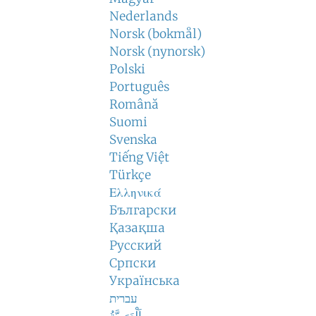
Nederlands
Norsk (bokmål)
Norsk (nynorsk)
Polski
Português
Română
Suomi
Svenska
Tiếng Việt
Türkçe
Ελληνικά
Български
Қазақша
Русский
Српски
Українська
עברית