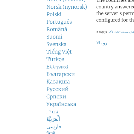
The countries ar
Norsk (nynorsk)
country answered
the server's perm
Polski
configured for th
Português
Română
نشان میدهند؟
لاگ CVS
# 16939 ,
Suomi
برو بالا
Svenska
Tiếng Việt
Türkçe
Ελληνικά
Български
Қазақша
Русский
Српски
Українська
עברית
اَلْعَرَبِيَّةُ
فارسی