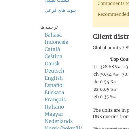
لیست پستی
Components to 
پیوند های فرعی
Recommended 
ترجمه ها
Client dist
Bahasa
Indonesia
Català
Čeština
Dansk
Deutsch
English
Español
Euskara
Français
Italiano
The units are in
Magyar
DNS queries from
Nederlands
Norsk (bokmål)