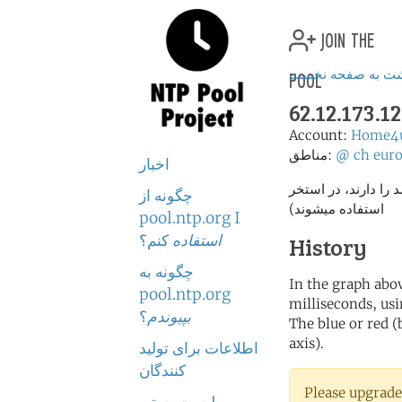
join the
pool
شت به صفحه نخست
62.12.173.12
Account:
Home4
eur
ch
@
مناطق:
اخبار
% (فقط سرور هایی که امتیاز بالای 2 درصد را دارند، در استخر
چگونه از
استفاده میشوند)
pool.ntp.org I
استفاده
کنم؟
History
چگونه به
In the graph abov
pool.ntp.org
milliseconds, usin
بپیوندم
؟
The blue or red (
axis).
اطلاعات برای تولید
کنندگان
Please upgrade