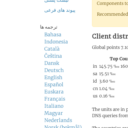
لیست پستی
Components to 
پیوند های فرعی
Recommended 
ترجمه ها
Client dist
Bahasa
Indonesia
Català
Čeština
Dansk
Deutsch
English
Español
Euskara
Français
Italiano
The units are in
Magyar
DNS queries from
Nederlands
Norsk (bokmål)