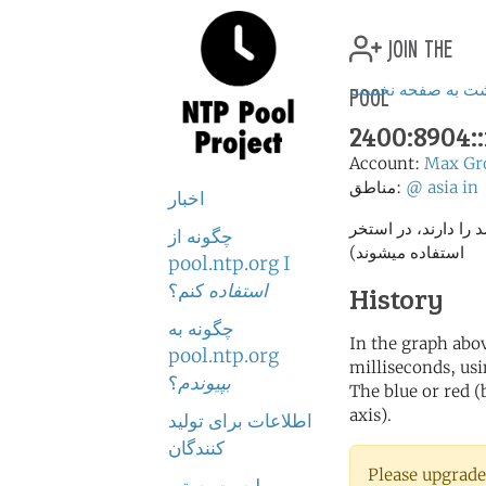
join the
pool
شت به صفحه نخست
2400:8904::
Account:
Max Gr
in
asia
@
مناطق:
اخبار
% (فقط سرور هایی که امتیاز بالای 2 درصد را دارند، در استخر
چگونه از
استفاده میشوند)
pool.ntp.org I
استفاده
کنم؟
History
چگونه به
In the graph abov
pool.ntp.org
milliseconds, usin
بپیوندم
؟
The blue or red (
axis).
اطلاعات برای تولید
کنندگان
Please upgrade