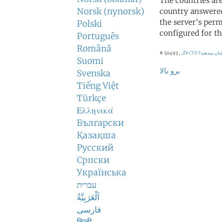
The countries ar
Norsk (nynorsk)
country answered
the server's perm
Polski
configured for th
Português
Română
شان میدهند؟
لاگ CVS
# 50493 ,
Suomi
برو بالا
Svenska
Tiếng Việt
Türkçe
Ελληνικά
Български
Қазақша
Русский
Српски
Українська
עברית
اَلْعَرَبِيَّةُ
فارسی