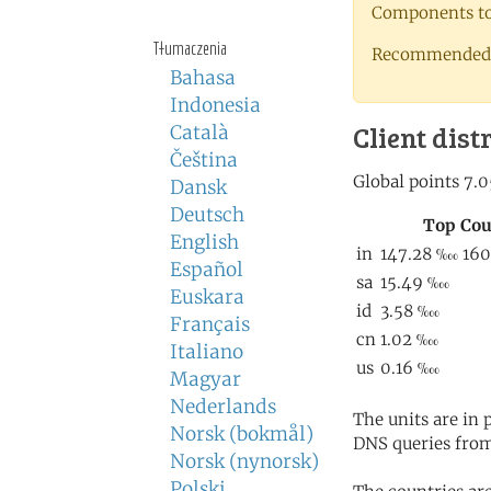
Components to 
Tłumaczenia
Recommended 
Bahasa
Indonesia
Client dist
Català
Čeština
Dansk
Deutsch
English
Español
Euskara
Français
Italiano
Magyar
Nederlands
The units are in
Norsk (bokmål)
DNS queries from
Norsk (nynorsk)
Polski