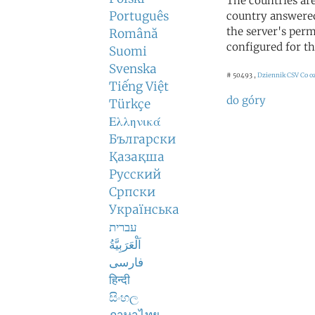
The countries ar
Português
country answered
the server's perm
Română
configured for th
Suomi
Svenska
# 50493 ,
Dziennik CSV
Co o
Tiếng Việt
do góry
Türkçe
Ελληνικά
Български
Қазақша
Русский
Српски
Українська
עברית
اَلْعَرَبِيَّةُ
فارسی
हिन्दी
සිංහල