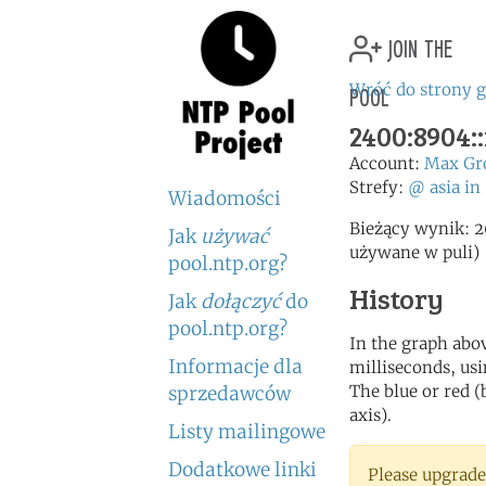
join the
pool
Wróć do strony 
2400:8904::
Account:
Max Gr
Strefy:
@
asia
in
Wiadomości
Bieżący wynik: 2
Jak
używać
używane w puli)
pool.ntp.org?
History
Jak
dołączyć
do
pool.ntp.org?
In the graph abov
Informacje dla
milliseconds, usin
The blue or red (
sprzedawców
axis).
Listy mailingowe
Dodatkowe linki
Please upgrade