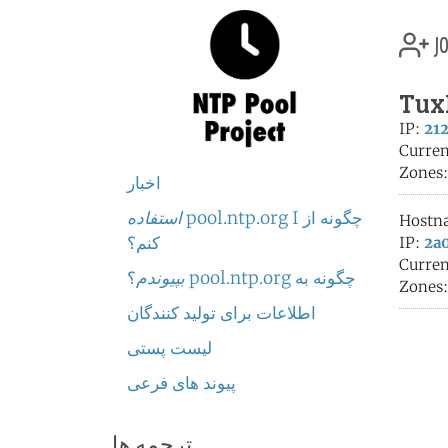
jo
Tux
IP:
212
Curren
Zones
اخبار
چگونه از pool.ntp.org I
استفاده
Hostn
کنم؟
IP:
2a0
Curren
چگونه به pool.ntp.org
بپیوندم
؟
Zones
اطلاعات برای تولید کنندگان
لیست پستی
پیوند های فرعی
ترجمه ها