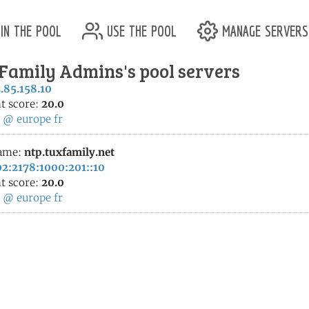
in the pool
use the pool
manage servers
Family Admins's pool servers
.85.158.10
t score:
20.0
:
@
europe
fr
ame:
ntp.tuxfamily.net
2:2178:1000:201::10
t score:
20.0
:
@
europe
fr