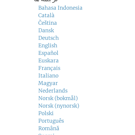
Bahasa Indonesia
Català
Čeština
Dansk
Deutsch
English
Español
Euskara
Français
Italiano
Magyar
Nederlands
Norsk (bokmål)
Norsk (nynorsk)
Polski
Português
Română