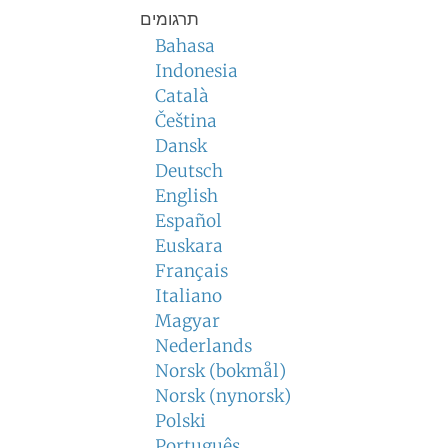
תרגומים
Bahasa
Indonesia
Català
Čeština
Dansk
Deutsch
English
Español
Euskara
Français
Italiano
Magyar
Nederlands
Norsk (bokmål)
Norsk (nynorsk)
Polski
Português