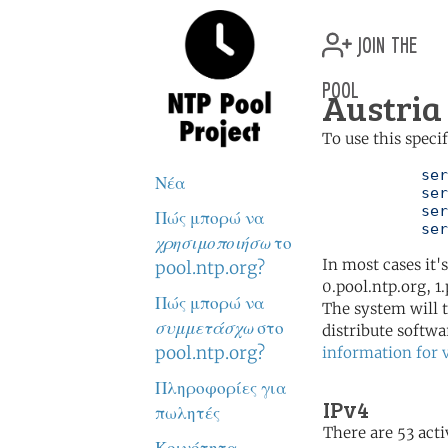
join the
pool
Austria 
To use this speci
	   server 0.at.pool.ntp.org

Νέα
	   server 1.at.pool.ntp.org

	   server 2.at.pool.ntp.org

Πώς μπορώ να
	   se
χρησιμοποιήσω
το
In most cases it'
pool.ntp.org?
0.pool.ntp.org, 1
Πώς μπορώ να
The system will t
συμμετάσχω
στο
distribute softwa
pool.ntp.org?
information for 
Πληροφορίες για
IPv4
πωλητές
There are 53 acti