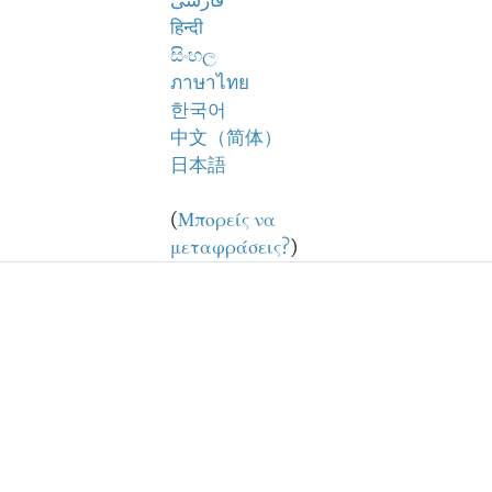
فارسی
हिन्दी
සිංහල
ภาษาไทย
한국어
中文（简体）
日本語
(
Μπορείς να
μεταφράσεις?
)