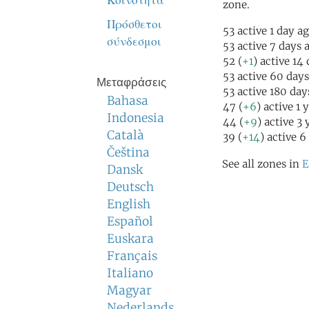
Κοινότητα
zone.
Πρόσθετοι
53 active 1 day a
σύνδεσμοι
53 active 7 days 
52 (
+1
) active 14
53 active 60 day
Μεταφράσεις
53 active 180 day
Bahasa
47 (
+6
) active 1 
Indonesia
44 (
+9
) active 3
Català
39 (
+14
) active 6
Čeština
See all zones in
E
Dansk
Deutsch
English
Español
Euskara
Français
Italiano
Magyar
Nederlands