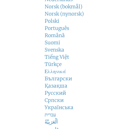
Norsk (bokmål)
Norsk (nynorsk)
Polski
Português
Română
Suomi
Svenska
Tiếng Việt
Türkçe
Ελληνικά
Български
Қазақша
Русский
Српски
Українська
עברית
اَلْعَرَبِيَّةُ