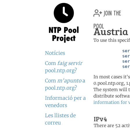
join the
pool
Austria 
To use this speci
	   server 0.at.pool.ntp.org

Notícies
	   server 1.at.pool.ntp.org

	   server 2.at.pool.ntp.org

Com
faig servir
	   se
pool.ntp.org?
In most cases it'
Com
m'apunto
a
0.pool.ntp.org, 1
pool.ntp.org?
The system will t
distribute softwa
Informació per a
information for 
venedors
Les llistes de
IPv4
correu
There are 52 acti