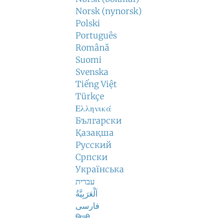
Norsk (nynorsk)
Polski
Português
Română
Suomi
Svenska
Tiếng Việt
Türkçe
Ελληνικά
Български
Қазақша
Русский
Српски
Українська
עברית
اَلْعَرَبِيَّةُ
فارسی