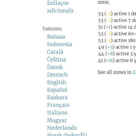
zone.
Enllaços
adicionals
53 (
-1
) active 1 d
53 (
-1
) active 7 
51 (
+1
) active 14 
Traduccions
53 (
-1
) active 60
Bahasa
53 (
-1
) active 18
Indonesia
49 (
+3
) active 1 
Català
44 (
+8
) active 3 
Čeština
41 (
+11
) active 6 
Dansk
See all zones in
E
Deutsch
English
Español
Euskara
Français
Italiano
Magyar
Nederlands
Norsk (bokmål)