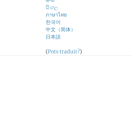
हिन्दी
සිංහල
ภาษาไทย
한국어
中文（简体）
日本語
(
Pots traduir?
)