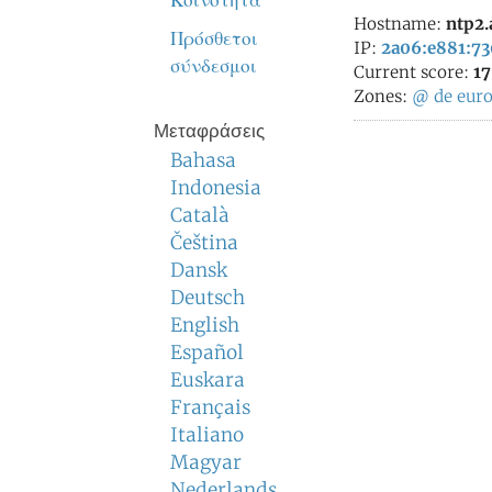
Κοινότητα
Hostname:
ntp2.
Πρόσθετοι
IP:
2a06:e881:730
σύνδεσμοι
Current score:
17
Zones:
@
de
eur
Μεταφράσεις
Bahasa
Indonesia
Català
Čeština
Dansk
Deutsch
English
Español
Euskara
Français
Italiano
Magyar
Nederlands