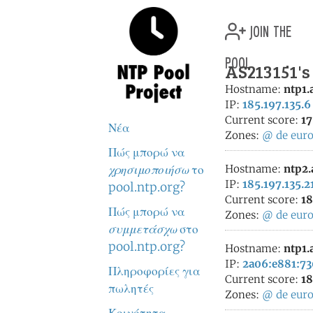
join the
pool
AS213151's
Hostname:
ntp1.
IP:
185.197.135.6
Current score:
17
Νέα
Zones:
@
de
eur
Πώς μπορώ να
χρησιμοποιήσω
το
Hostname:
ntp2.
IP:
185.197.135.2
pool.ntp.org?
Current score:
18
Πώς μπορώ να
Zones:
@
de
eur
συμμετάσχω
στο
pool.ntp.org?
Hostname:
ntp1.
IP:
2a06:e881:73
Πληροφορίες για
Current score:
18
πωλητές
Zones:
@
de
eur