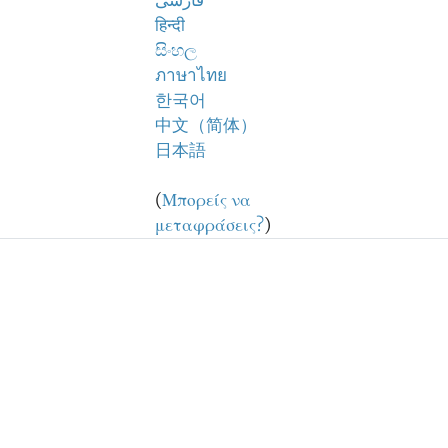
فارسی
हिन्दी
සිංහල
ภาษาไทย
한국어
中文（简体）
日本語
(
Μπορείς να
μεταφράσεις?
)