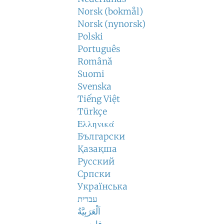
Norsk (bokmål)
Norsk (nynorsk)
Polski
Português
Română
Suomi
Svenska
Tiếng Việt
Türkçe
Ελληνικά
Български
Қазақша
Русский
Српски
Українська
עברית
اَلْعَرَبِيَّةُ