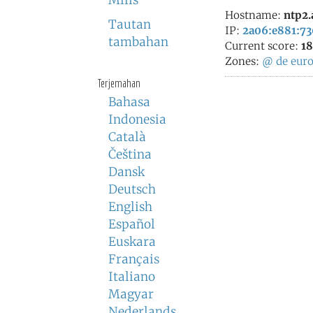
Milis
Hostname:
ntp2.
Tautan
IP:
2a06:e881:730
tambahan
Current score:
18
Zones:
@
de
eur
Terjemahan
Bahasa
Indonesia
Català
Čeština
Dansk
Deutsch
English
Español
Euskara
Français
Italiano
Magyar
Nederlands