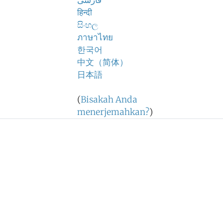
فارسی
हिन्दी
සිංහල
ภาษาไทย
한국어
中文（简体）
日本語
(
Bisakah Anda
menerjemahkan?
)