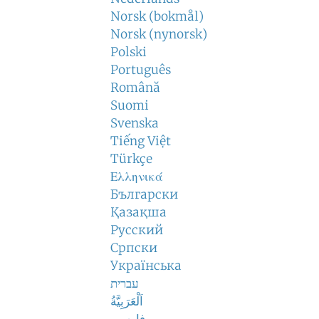
Norsk (bokmål)
Norsk (nynorsk)
Polski
Português
Română
Suomi
Svenska
Tiếng Việt
Türkçe
Ελληνικά
Български
Қазақша
Русский
Српски
Українська
עברית
اَلْعَرَبِيَّةُ