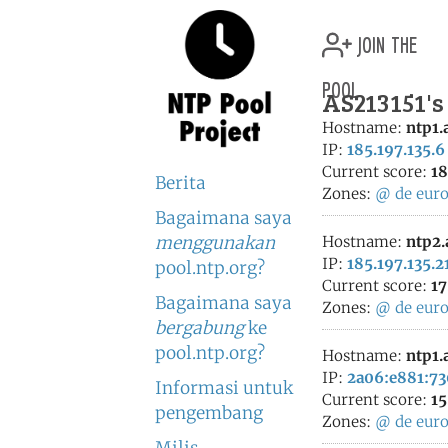
join the
pool
AS213151's
Hostname:
ntp1.
IP:
185.197.135.6
Current score:
18
Berita
Zones:
@
de
eur
Bagaimana saya
menggunakan
Hostname:
ntp2.
IP:
185.197.135.2
pool.ntp.org?
Current score:
17
Bagaimana saya
Zones:
@
de
eur
bergabung
ke
pool.ntp.org?
Hostname:
ntp1.
IP:
2a06:e881:73
Informasi untuk
Current score:
15
pengembang
Zones:
@
de
eur