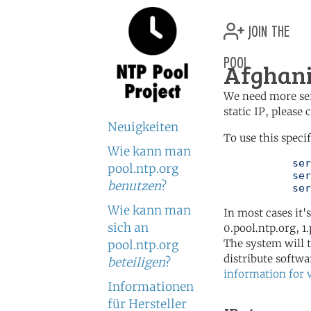
join the
pool
Afghani
We need more serv
static IP, please
Neuigkeiten
To use this speci
Wie kann man
	   server 0.af.pool.ntp.org

pool.ntp.org
	   server 3.asia.pool.ntp.org

benutzen
?
	   se
Wie kann man
In most cases it'
sich an
0.pool.ntp.org, 1
The system will t
pool.ntp.org
distribute softwa
beteiligen
?
information for 
Informationen
für Hersteller