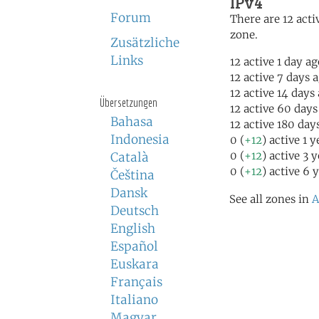
IPv4
Forum
There are 12 activ
zone.
Zusätzliche
Links
12 active 1 day a
12 active 7 days 
12 active 14 days
Übersetzungen
12 active 60 days
Bahasa
12 active 180 day
Indonesia
0 (
+12
) active 1 
0 (
+12
) active 3 
Català
0 (
+12
) active 6 
Čeština
Dansk
See all zones in
A
Deutsch
English
Español
Euskara
Français
Italiano
Magyar