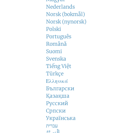
Nederlands
Norsk (bokmål)
Norsk (nynorsk)
Polski
Português
Română
Suomi
Svenska
Tiếng Việt
Türkçe
Ελληνικά
Български
Қазақша
Русский
Српски
Українська
עברית