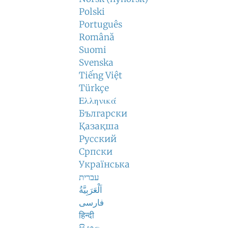
Polski
Português
Română
Suomi
Svenska
Tiếng Việt
Türkçe
Ελληνικά
Български
Қазақша
Русский
Српски
Українська
עברית
اَلْعَرَبِيَّةُ
فارسی
हिन्दी