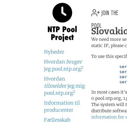
join the
pool
Slovakia
We need more serv
static IP, please
Nyheder
To use this speci
Hvordan
bruger
	   server 0.sk.pool.ntp.org

jeg pool.ntp.org?
	   server 1.sk.pool.ntp.org

	   server 2.sk.pool.ntp.org

Hvordan
	   se
tilmelder
jeg mig
In most cases it'
pool.ntp.org?
0.pool.ntp.org, 1
Information til
The system will t
producenter
distribute softwa
information for 
Fællesskab