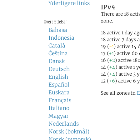
Yderligere links
IPv4
There are 18 activ
zone.
Oversættelser
Bahasa
18 active 1 day a
Indonesia
18 active 7 days 
Català
19 (
-1
) active 14 
Čeština
17 (
+1
) active 60
16 (
+2
) active 18
Dansk
14 (
+4
) active 1 
Deutsch
14 (
+4
) active 3 
English
12 (
+6
) active 6 
Español
Euskara
See all zones in
E
Français
Italiano
Magyar
Nederlands
Norsk (bokmål)
Norsk (nynorsk)