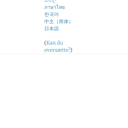
සිංහල
ภาษาไทย
한국어
中文（简体）
日本語
(
Kan du
oversætte?
)