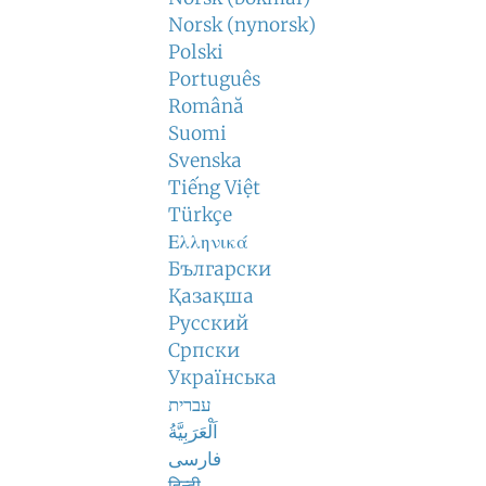
Norsk (nynorsk)
Polski
Português
Română
Suomi
Svenska
Tiếng Việt
Türkçe
Ελληνικά
Български
Қазақша
Русский
Српски
Українська
עברית
اَلْعَرَبِيَّةُ
فارسی