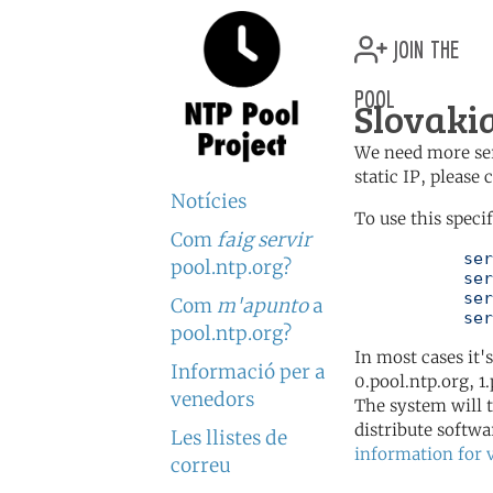
join the
pool
Slovakia
We need more serv
static IP, please
Notícies
To use this speci
Com
faig servir
	   server 0.sk.pool.ntp.org

pool.ntp.org?
	   server 1.sk.pool.ntp.org

	   server 2.sk.pool.ntp.org

Com
m'apunto
a
	   se
pool.ntp.org?
In most cases it'
Informació per a
0.pool.ntp.org, 1
venedors
The system will t
distribute softwa
Les llistes de
information for 
correu