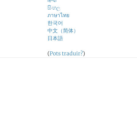
हिन्दी
සිංහල
ภาษาไทย
한국어
中文（简体）
日本語
(
Pots traduir?
)