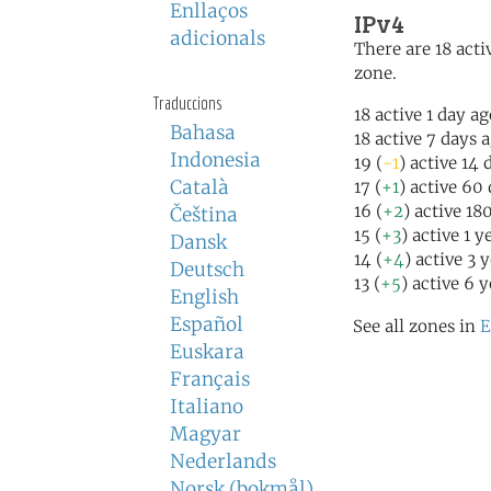
Enllaços
IPv4
adicionals
There are 18 activ
zone.
Traduccions
18 active 1 day a
Bahasa
18 active 7 days 
Indonesia
19 (
-1
) active 14 
Català
17 (
+1
) active 60
16 (
+2
) active 18
Čeština
15 (
+3
) active 1 y
Dansk
14 (
+4
) active 3 
Deutsch
13 (
+5
) active 6 
English
Español
See all zones in
E
Euskara
Français
Italiano
Magyar
Nederlands
Norsk (bokmål)