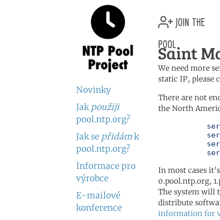
join the
pool
Saint M
We need more serv
static IP, please
Novinky
There are not en
Jak
použiji
the North Americ
pool.ntp.org?
	   server 0.north-america.pool.ntp.org

	   server 1.north-america.pool.ntp.org

Jak se
přidám
k
	   server 2.north-america.pool.ntp.org

pool.ntp.org?
	   se
Informace pro
In most cases it'
výrobce
0.pool.ntp.org, 1
The system will t
E-mailové
distribute softwa
konference
information for 