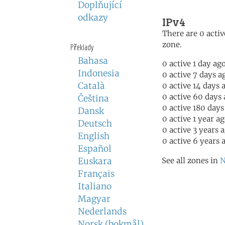
Doplňující
odkazy
IPv4
There are 0 activ
zone.
Překlady
Bahasa
0 active 1 day ag
Indonesia
0 active 7 days a
Català
0 active 14 days 
0 active 60 days
Čeština
0 active 180 days
Dansk
0 active 1 year a
Deutsch
0 active 3 years 
English
0 active 6 years 
Español
Euskara
See all zones in
N
Français
Italiano
Magyar
Nederlands
Norsk (bokmål)