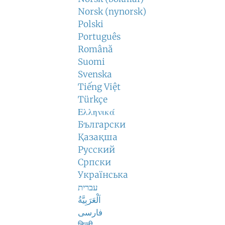
Norsk (nynorsk)
Polski
Português
Română
Suomi
Svenska
Tiếng Việt
Türkçe
Ελληνικά
Български
Қазақша
Русский
Српски
Українська
עברית
اَلْعَرَبِيَّةُ
فارسی