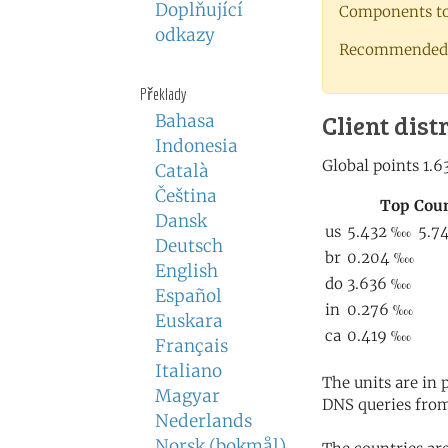
Doplňující
Components to 
odkazy
Recommended 
Překlady
Client dist
Bahasa
Indonesia
Català
Čeština
Dansk
Deutsch
English
Español
Euskara
Français
Italiano
The units are in
Magyar
DNS queries from
Nederlands
Norsk (bokmål)