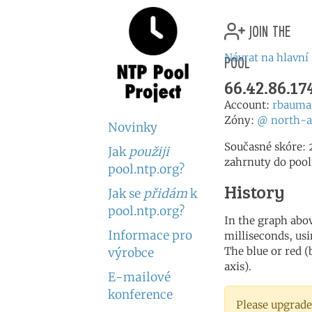
join the
pool
Návrat na hlavní
66.42.86.1
Account:
rbauma
Zóny:
@
north-
Novinky
Současné skóre: 
Jak
použiji
zahrnuty do pool
pool.ntp.org?
History
Jak se
přidám
k
pool.ntp.org?
In the graph abov
Informace pro
milliseconds, usin
The blue or red (
výrobce
axis).
E-mailové
konference
Please upgrade