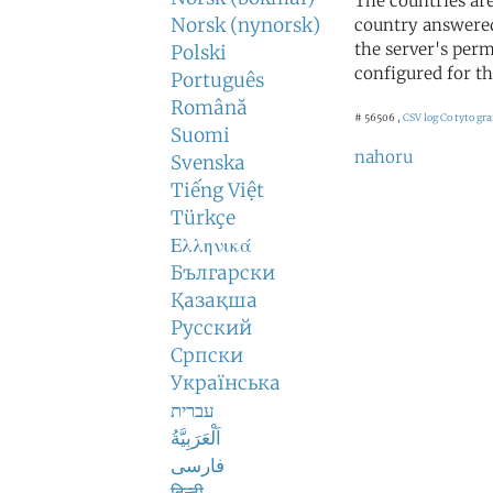
The countries ar
Norsk (nynorsk)
country answered
the server's perm
Polski
configured for th
Português
Română
# 56506 ,
CSV log
Co tyto gr
Suomi
nahoru
Svenska
Tiếng Việt
Türkçe
Ελληνικά
Български
Қазақша
Русский
Српски
Українська
עברית
اَلْعَرَبِيَّةُ
فارسی