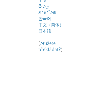
हिन्दी
සිංහල
ภาษาไทย
한국어
中文（简体）
日本語
(
Můžete
překládat?
)