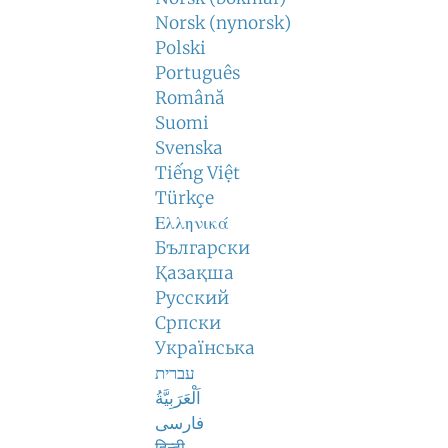
Norsk (nynorsk)
Polski
Português
Română
Suomi
Svenska
Tiếng Việt
Türkçe
Ελληνικά
Български
Қазақша
Русский
Српски
Українська
עברית
اَلْعَرَبِيَّةُ
فارسی