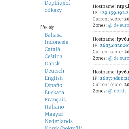
Doplňující
Hostname:
ntp3.
odkazy
IP:
129.159.192.
Current score:
20
Zones:
@
de
eur
Překlady
Bahasa
Hostname:
ipv6.
Indonesia
IP:
2603:c020:80
Català
Current score:
20
Čeština
Zones:
@
de
eur
Dansk
Deutsch
Hostname:
ipv6.
English
IP:
2607:9d00:20
Current score:
20
Español
Zones:
@
north-
Euskara
Français
Italiano
Magyar
Nederlands
Norsk (bokmål)