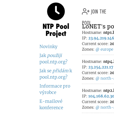
join the
pool
LoNET's po
Hostname:
ntp1.
IP:
23.94.219.14
Current score:
20
Novinky
Zones:
@
europe
Jak
použiji
pool.ntp.org?
Hostname:
ntp4.
IP:
23.254.221.17
Jak se
přidám
k
Current score:
20
pool.ntp.org?
Zones:
@
north-
Informace pro
Hostname:
ntp2.
výrobce
IP:
104.168.62.3
E-mailové
Current score:
20
konference
Zones:
@
north-