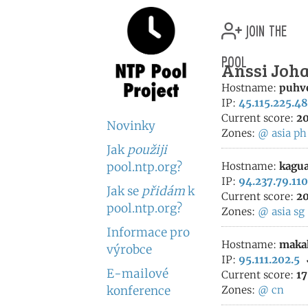
join the
pool
Anssi Joha
Hostname:
puhve
IP:
45.115.225.48
Current score:
20
Novinky
Zones:
@
asia
ph
Jak
použiji
pool.ntp.org?
Hostname:
kagua
IP:
94.237.79.110
Jak se
přidám
k
Current score:
20
pool.ntp.org?
Zones:
@
asia
sg
Informace pro
Hostname:
maka
výrobce
IP:
95.111.202.5
E-mailové
Current score:
17
konference
Zones:
@
cn