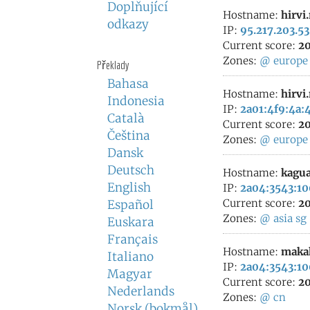
Doplňující
Hostname:
hirvi
odkazy
IP:
95.217.203.53
Current score:
20
Zones:
@
europe
Překlady
Bahasa
Hostname:
hirvi
Indonesia
IP:
2a01:4f9:4a:
Català
Current score:
20
Čeština
Zones:
@
europe
Dansk
Deutsch
Hostname:
kagua
English
IP:
2a04:3543:10
Current score:
20
Español
Zones:
@
asia
sg
Euskara
Français
Hostname:
maka
Italiano
IP:
2a04:3543:10
Magyar
Current score:
20
Nederlands
Zones:
@
cn
Norsk (bokmål)