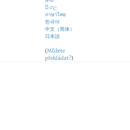
हिन्दी
සිංහල
ภาษาไทย
한국어
中文（简体）
日本語
(
Můžete
překládat?
)