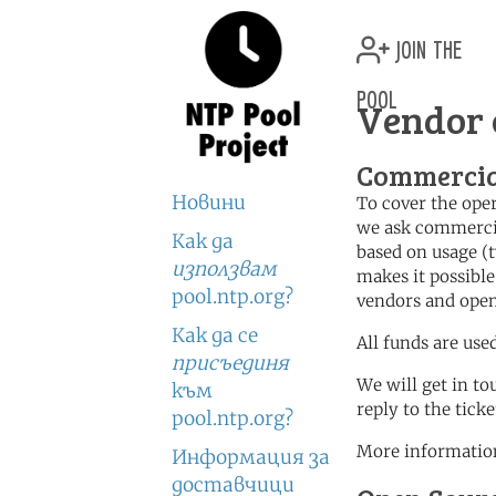
join the
pool
Vendor 
Commercia
Новини
To cover the oper
we ask commercia
Как да
based on usage (t
използвам
makes it possible
pool.ntp.org?
vendors and open
Как да се
All funds are use
присъединя
We will get in to
към
reply to the tick
pool.ntp.org?
More information
Информация за
доставчици