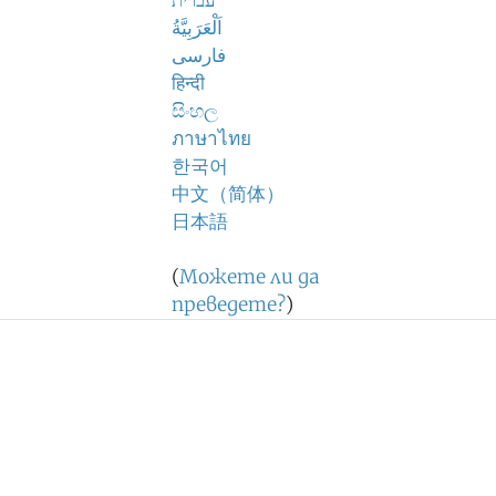
עברית
اَلْعَرَبِيَّةُ
فارسی
हिन्दी
සිංහල
ภาษาไทย
한국어
中文（简体）
日本語
(
Можете ли да
преведете?
)