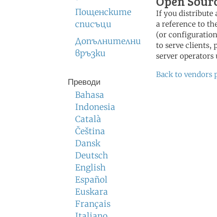
Open Sour
Пощенските
If you distribut
списъци
a reference to th
(or configuration
Допълнителни
to serve clients,
връзки
server operators 
Back to vendors 
Преводи
Bahasa
Indonesia
Català
Čeština
Dansk
Deutsch
English
Español
Euskara
Français
Italiano