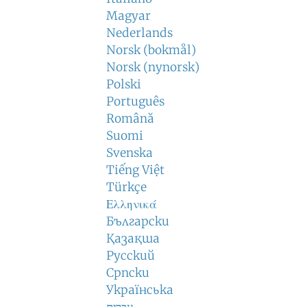
Magyar
Nederlands
Norsk (bokmål)
Norsk (nynorsk)
Polski
Português
Română
Suomi
Svenska
Tiếng Việt
Türkçe
Ελληνικά
Български
Қазақша
Русский
Српски
Українська