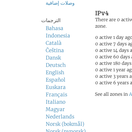
وصلات إضافية
IPv4
There are 0 activ
الترجمات
zone.
Bahasa
Indonesia
0 active 1 day ag
Català
0 active 7 days a
Čeština
0 active 14 days 
0 active 60 days
Dansk
0 active 180 days
Deutsch
0 active 1 year a
English
0 active 3 years 
Español
0 active 6 years 
Euskara
Français
See all zones in
A
Italiano
Magyar
Nederlands
Norsk (bokmål)
Norsk (nynorsk)