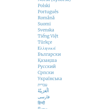
Polski
Português
Română
Suomi
Svenska
Tiếng Việt
Türkçe
Ελληνικά
Български
Қазақша
Русский
Српски
Українська
עברית
اَلْعَرَبِيَّةُ
فارسی
हिन्दी