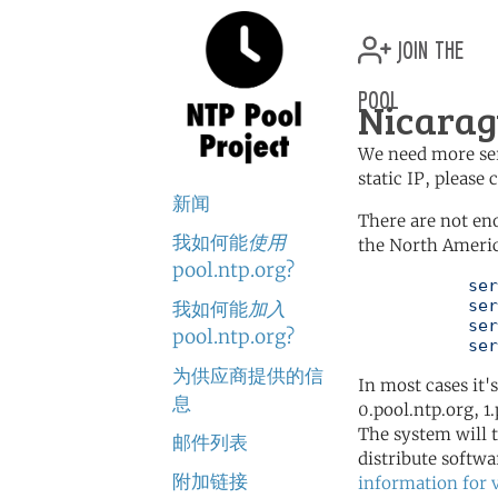
join the
pool
Nicarag
We need more serv
static IP, please
新闻
There are not en
我如何能
使用
the North Americ
pool.ntp.org?
	   server 0.north-america.pool.ntp.org

	   server 1.north-america.pool.ntp.org

我如何能
加入
	   server 2.north-america.pool.ntp.org

pool.ntp.org?
	   se
为供应商提供的信
In most cases it'
息
0.pool.ntp.org, 1
The system will t
邮件列表
distribute softwa
附加链接
information for 