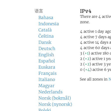
IPv4
语言
There are 4 activ
Bahasa
zone.
Indonesia
Català
4 active 1 day ag
Čeština
4 active 7 days a
Dansk
4 active 14 days 
4 active 60 days
Deutsch
3 (
+1
) active 180
English
2 (
+2
) active 1 y
Español
2 (
+2
) active 3 y
Euskara
0 (
+4
) active 6 y
Français
Italiano
See all zones in
N
Magyar
Nederlands
Norsk (bokmål)
Norsk (nynorsk)
Polski