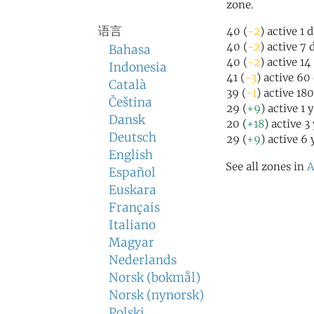
zone.
语言
40 (
-2
) active 1 
40 (
-2
) active 7 
Bahasa
40 (
-2
) active 14
Indonesia
41 (
-3
) active 60
Català
39 (
-1
) active 18
Čeština
29 (
+9
) active 1 
Dansk
20 (
+18
) active 3
Deutsch
29 (
+9
) active 6
English
See all zones in
A
Español
Euskara
Français
Italiano
Magyar
Nederlands
Norsk (bokmål)
Norsk (nynorsk)
Polski