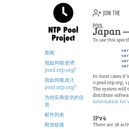
join the
pool
Japan —
To use this speci
	   server 0.jp.pool.ntp.org

新闻
	   server 1.jp.pool.ntp.org

	   server 2.jp.pool.ntp.org

我如何能
使用
	   se
pool.ntp.org?
In most cases it'
我如何能
加入
0.pool.ntp.org, 1
pool.ntp.org?
The system will t
distribute softwa
为供应商提供的信
information for 
息
邮件列表
IPv4
附加链接
There are 38 acti