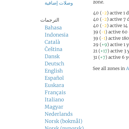
zone.
وصلات إضافية
40 (
-2
) active 1 
40 (
-2
) active 7 
الترجمات
40 (
-2
) active 14
Bahasa
39 (
-1
) active 60
Indonesia
39 (
-1
) active 18
Català
29 (
+9
) active 1 
Čeština
21 (
+17
) active 3
Dansk
31 (
+7
) active 6 
Deutsch
See all zones in
A
English
Español
Euskara
Français
Italiano
Magyar
Nederlands
Norsk (bokmål)
Norsk (nynorsk)