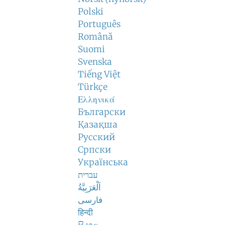
Polski
Português
Română
Suomi
Svenska
Tiếng Việt
Türkçe
Ελληνικά
Български
Қазақша
Русский
Српски
Українська
עברית
اَلْعَرَبِيَّةُ
فارسی
हिन्दी