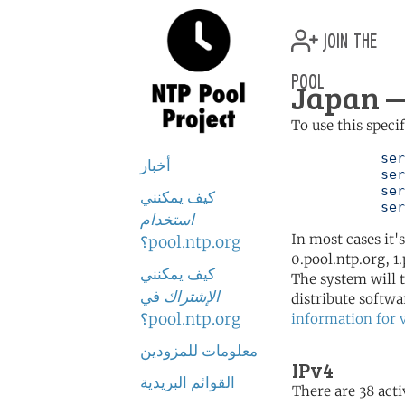
join the
pool
Japan —
To use this speci
	   server 0.jp.pool.ntp.org

أخبار
	   server 1.jp.pool.ntp.org

	   server 2.jp.pool.ntp.org

كيف يمكنني
	   se
استخدام
In most cases it'
pool.ntp.org؟
0.pool.ntp.org, 1
كيف يمكنني
The system will t
الإشتراك
في
distribute softwa
pool.ntp.org؟
information for 
معلومات للمزودين
IPv4
القوائم البريدية
There are 38 acti