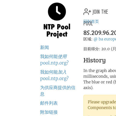
join the
pool
回到首页
85.209.96.2
区域:
@
ba
europ
新闻
目前得分: 20.0
我如何能
使用
History
pool.ntp.org?
In the graph abov
我如何能
加入
milliseconds, usin
pool.ntp.org?
The blue or red (
为供应商提供的信
axis).
息
Please upgrade
邮件列表
Components to 
附加链接