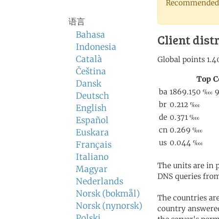
Recommended 
语言
Bahasa
Client dist
Indonesia
Català
Čeština
Dansk
Deutsch
English
Español
Euskara
Français
Italiano
The units are in
Magyar
DNS queries from
Nederlands
Norsk (bokmål)
The countries ar
Norsk (nynorsk)
country answered
Polski