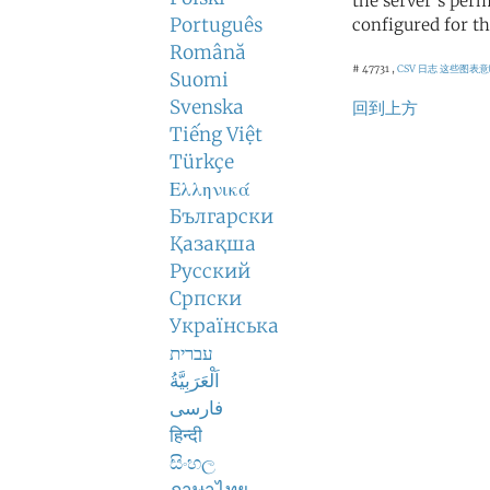
the server's perm
Português
configured for th
Română
# 47731 ,
CSV 日志
这些图表意
Suomi
Svenska
回到上方
Tiếng Việt
Türkçe
Ελληνικά
Български
Қазақша
Русский
Српски
Українська
עברית
اَلْعَرَبِيَّةُ
فارسی
हिन्दी
සිංහල