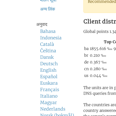
मेलिंग सूची
Recommended 
अन्य लिंक
Client dist
अनुवाद
Bahasa
Indonesia
Català
Čeština
Dansk
Deutsch
English
Español
Euskara
The units are in
Français
DNS queries from
Italiano
Magyar
The countries ar
Nederlands
country answered
Norsk (bokmål)