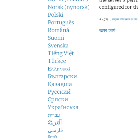
the server's perm
Norsk (nynorsk)
configured for th
Polski
# 47731 ,
सीएसवी लॉग
ग्राफ का क्या
Português
Română
ऊपर जायें
Suomi
Svenska
Tiếng Việt
Türkçe
Ελληνικά
Български
Қазақша
Русский
Српски
Українська
עברית
اَلْعَرَبِيَّةُ
فارسی