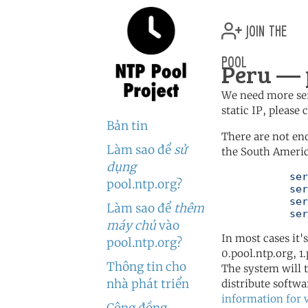
join the
pool
Peru — 
We need more serv
static IP, please
Bản tin
There are not en
Làm sao để
sử
the South Americ
dụng
	   server 0.south-america.pool.ntp.org

pool.ntp.org?
	   server 1.south-america.pool.ntp.org

	   server 2.south-america.pool.ntp.org

Làm sao để
thêm
	   se
máy chủ
vào
In most cases it'
pool.ntp.org?
0.pool.ntp.org, 1
Thông tin cho
The system will t
nhà phát triển
distribute softwa
information for 