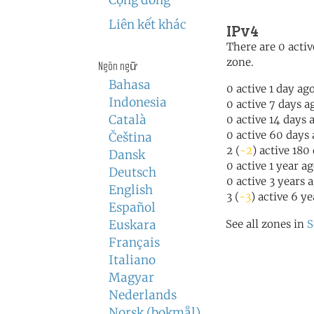
Cộng đồng
Liên kết khác
IPv4
There are 0 activ
zone.
Ngôn ngữ
Bahasa
0 active 1 day ag
Indonesia
0 active 7 days a
Català
0 active 14 days 
0 active 60 days
Čeština
2 (
-2
) active 180
Dansk
0 active 1 year a
Deutsch
0 active 3 years 
English
3 (
-3
) active 6 y
Español
Euskara
See all zones in
S
Français
Italiano
Magyar
Nederlands
Norsk (bokmål)