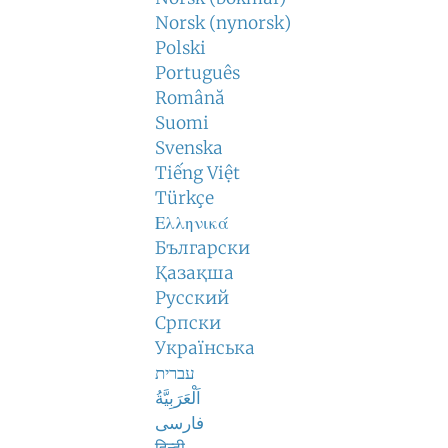
Norsk (nynorsk)
Polski
Português
Română
Suomi
Svenska
Tiếng Việt
Türkçe
Ελληνικά
Български
Қазақша
Русский
Српски
Українська
עברית
اَلْعَرَبِيَّةُ
فارسی