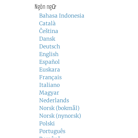
Ngôn ngữ
Bahasa Indonesia
Català
Čeština
Dansk
Deutsch
English
Español
Euskara
Français
Italiano
Magyar
Nederlands
Norsk (bokmål)
Norsk (nynorsk)
Polski
Português