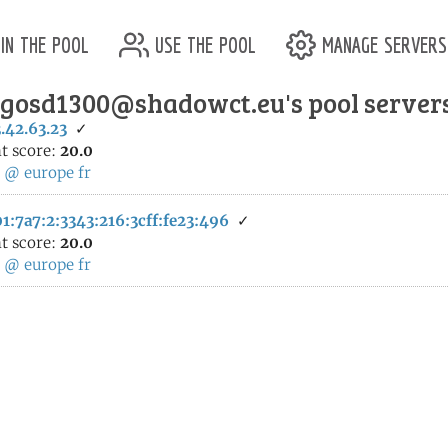
in the pool
use the pool
manage servers
rgosd1300@shadowct.eu's pool server
.42.63.23
✓
t score:
20.0
:
@
europe
fr
1:7a7:2:3343:216:3cff:fe23:496
✓
t score:
20.0
:
@
europe
fr