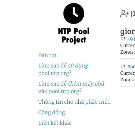
jo
gio
IP:
193
Curren
Zones
Bản tin
Làm sao để
sử dụng
IP:
2a0
pool.ntp.org?
Curren
Zones
Làm sao để
thêm máy chủ
vào pool.ntp.org?
Thông tin cho nhà phát triển
Cộng đồng
Liên kết khác